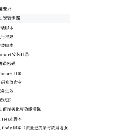
境要求
i 安装步骤
载安装脚本
加执行权限
行安装脚本
mari 安装目录
理员密码
Komari 目录
行密码修改命令
启服务生效
装状态
ri 前端美化与功能增强
 Head 脚本
定义 Body 脚本（流量进度条与数据增强