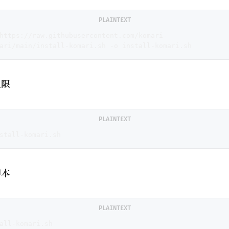
PLAINTEXT
https://raw.githubusercontent.com/komari-
ari/main/install-komari.sh -o install-komari.sh
权限
PLAINTEXT
stall-komari.sh
脚本
PLAINTEXT
all-komari.sh