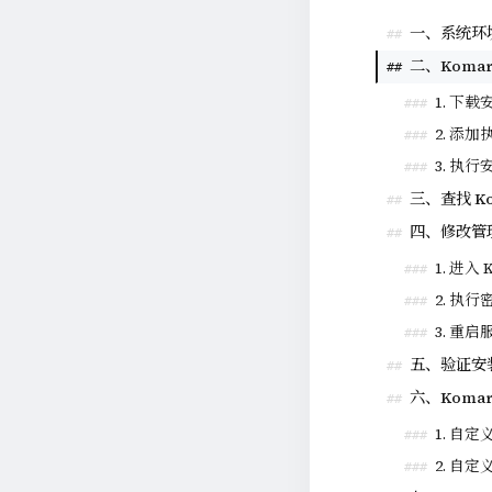
一、系统环
##
二、Komar
##
1. 下
###
2. 添
###
3. 执
###
三、查找 Ko
##
四、修改管
##
1. 进入 
###
2. 执
###
3. 重
###
五、验证安
##
六、Koma
##
1. 自定义
###
2. 自
###