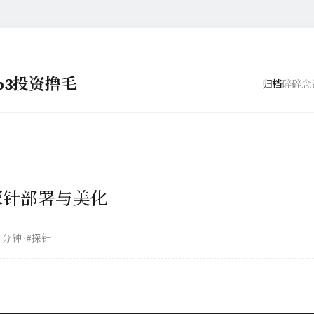
eb3投资撸毛
归档
碎碎念
i探针部署与美化
8 分钟
·
#探针