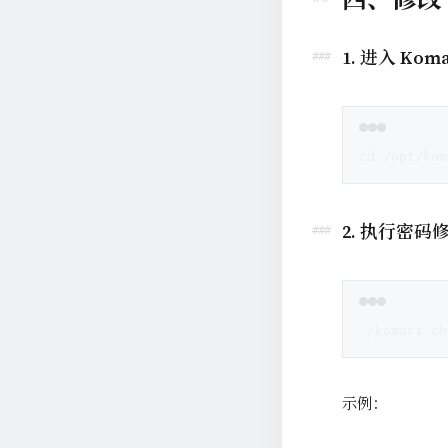
1. 进入 Kom
cd /opt/kom
2. 执行密码
./komari 
示例：