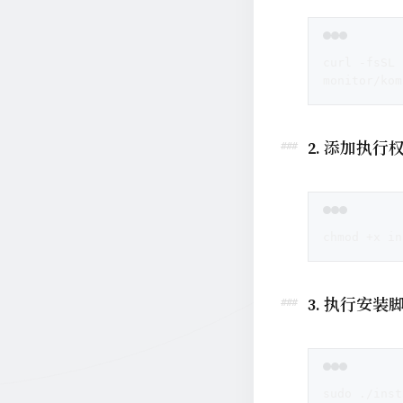
curl -fsSL 
monitor/kom
2. 添加执行
chmod +x in
3. 执行安装
sudo ./inst