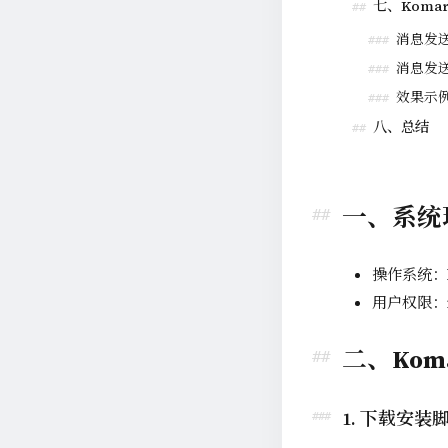
七、Komar
##
消息发送
###
消息发送
###
效果示
###
八、总结
##
一、系统
操作系统：De
用户权限：r
二、Kom
1. 下载安装