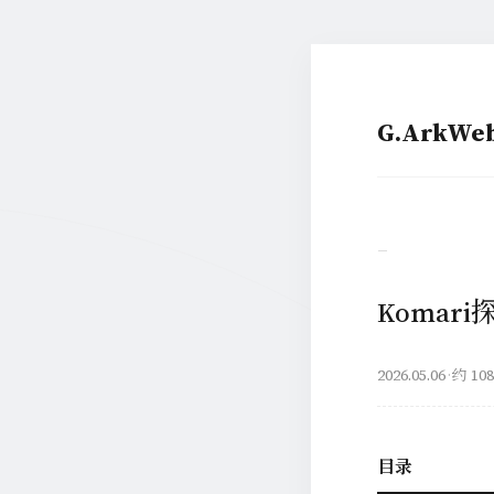
G.ArkW
–
Komar
2026.05.06
·
约 10
目录