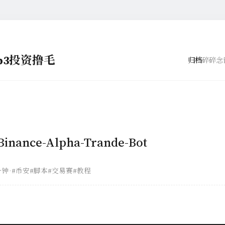
eb3投资撸毛
归档
碎碎念
ance-Alpha-Trande-Bot
分钟
·
#币安
#脚本
#交易赛
#教程