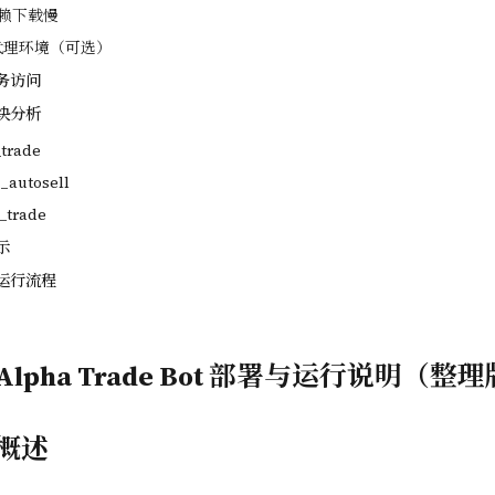
 依赖下载慢
络代理环境（可选）
务访问
块分析
_trade
a_autosell
h_trade
示
运行流程
e Alpha Trade Bot 部署与运行说明（整
概述