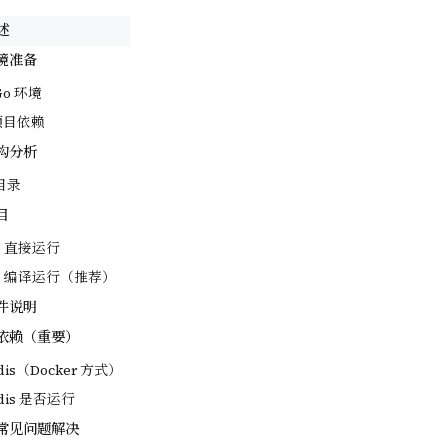
述
境准备
Go 环境
装项目依赖
构分析
 目录
目
：直接运行
：编译运行（推荐）
件说明
s 依赖（重要）
dis（Docker 方式）
dis 是否运行
常见问题解决