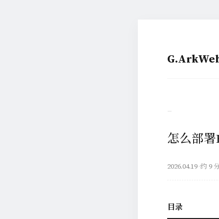
G.ArkW
–
怎么部署Bin
2026.04.19
·
约 9 
目录