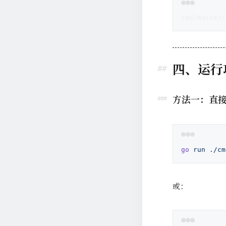
cmd/master/
四、运行
方法一：直
go
 run
 ./cm
或：