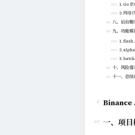
1. Go
###
2. 网
###
八、后台服
##
九、功能模
##
1. flash
###
2. alph
###
3. batc
###
十、风险提
##
十一、总结
##
Binanc
一、项目