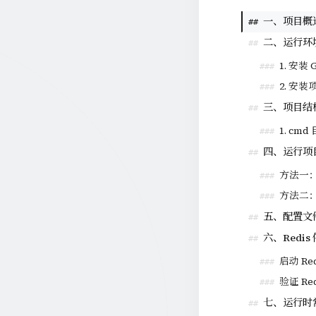
一、项目概
##
二、运行环
##
1. 安装 
###
2. 安
###
三、项目结
##
1. cmd
###
四、运行项
##
方法一
###
方法二
###
五、配置文
##
六、Redi
##
启动 Re
###
验证 Re
###
七、运行时
##