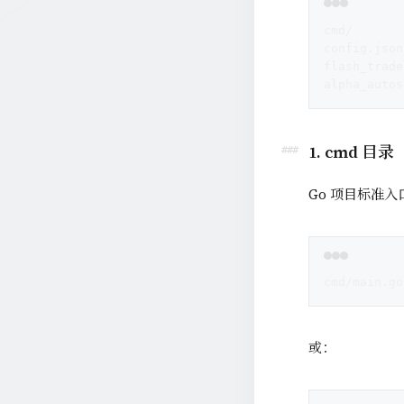
cmd/      
config.jso
flash_tra
alpha_aut
1. cmd 目录
Go 项目标准
cmd/main.go
或：