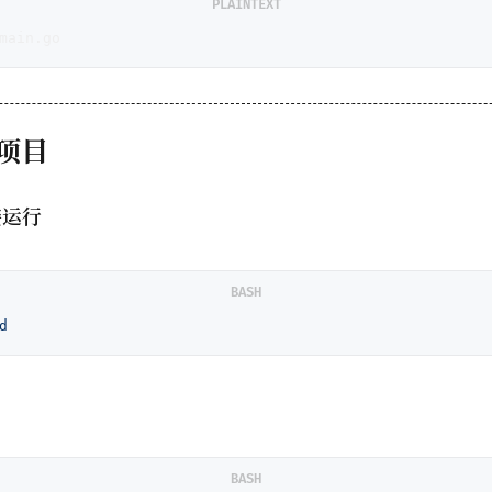
PLAINTEXT
main.go
项目
接运行
BASH
d
BASH