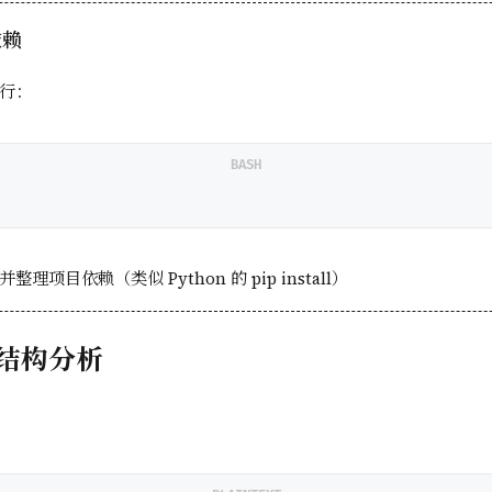
依赖
行：
BASH
理项目依赖（类似 Python 的 pip install）
结构分析