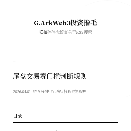
G.ArkWeb3投资撸毛
归档
碎碎念
留言
关于
RSS
搜索
–
尾盘交易赛门槛判断规则
2026.04.01
·
约 9 分钟
·
#币安
#教程
#交易赛
目录