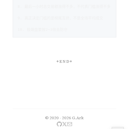
8. 最后一小时总交易额涨得不多，不代表门槛涨得不多
9. 真正决定门槛的是榜尾互挤，不是全场平均成交
10. 极端盘要按2~3倍去防守
END
◆
◆
© 2020 - 2026
G.Ark