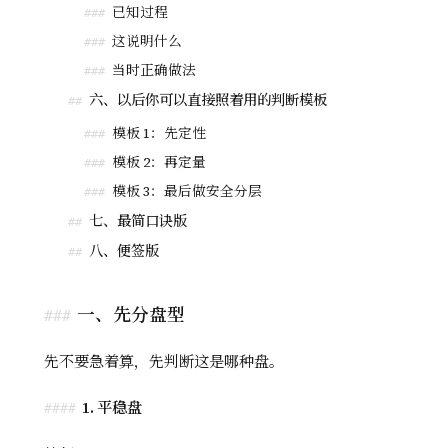
已知过程
###
这说明什么
###
当时正确做法
###
六、以后你可以直接照着用的判断模板
##
模板 1：先定性
###
模板 2：再定量
###
模板 3：最后做安全分层
###
七、最简口诀版
##
八、便签版
##
一、先分盘型
先不要急着算，先判断这是哪种盘。
1. 平稳盘