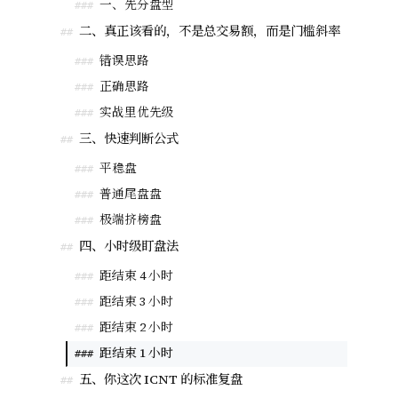
一、先分盘型
###
二、真正该看的，不是总交易额，而是门槛斜率
##
错误思路
###
正确思路
###
实战里优先级
###
三、快速判断公式
##
平稳盘
###
普通尾盘盘
###
极端挤榜盘
###
四、小时级盯盘法
##
距结束 4 小时
###
距结束 3 小时
###
距结束 2 小时
###
距结束 1 小时
###
五、你这次 ICNT 的标准复盘
##