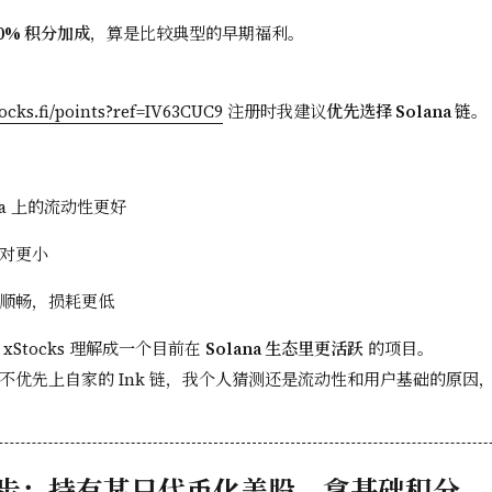
0% 积分加成
，算是比较典型的早期福利。
stocks.fi/points?ref=IV63CUC9
注册时我建议
优先选择 Solana 链
。
ana 上的流动性更好
对更小
顺畅，损耗更低
xStocks 理解成一个目前在
Solana 生态里更活跃
的项目。
不优先上自家的 Ink 链，我个人猜测还是流动性和用户基础的原因
步：持有某只代币化美股，拿基础积分