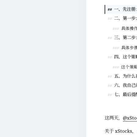
一、先注册 x
##
二、第一步
##
具体操
###
三、第二步：在
##
具体步
###
四、这个策
##
这个策
###
五、为什么我
##
六、我自己
##
七、最后提
##
这两天，
@xSto
关于 xStoc