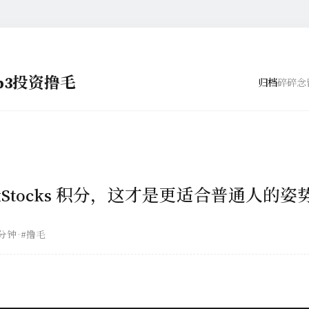
eb3投资撸毛
归档
碎碎念
xStocks 积分，这才是更适合普通人的姿
 分钟
·
#撸毛