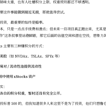
销味太重，也有人吐槽积分上限、权重规则都还不够透明。
要这件事
能做到接近无损
，那就值得尝试。
投资，最重要的始终是
赔率
。
本，只是一点点手续费和滑点；但未来一旦项目真正跑出来，尤其是
合作”这条叙事里站稳脚跟，那它后面的估值空间和潜在空投，想象力
cks 主要有三种赚积分的方式：
美股
（如 NVDAx、TSLAx、SPYx 等）
易对 / 流动性池提供流动性
应用中使用 xStocks 资产
实：
各自的积分权重，暂时还没有完全公开。
投标普 500 的，但我知道很多人来这里不是为了投资，他们只想撸