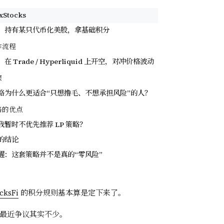
Stocks
：持有某只代币化美股，拿基础积分
作流程
 Trade / Hyperliquid 上开空，对冲价格波动
骤
略为什么更适合“只想撸毛、不想承担风险”的人？
略的优点
暂时不优先推荐 LP 策略？
的结论
醒：这套策略并不是真的“零风险”
cksFi
的积分规则基本算是定下来了。
ks，最近争议其实不少。