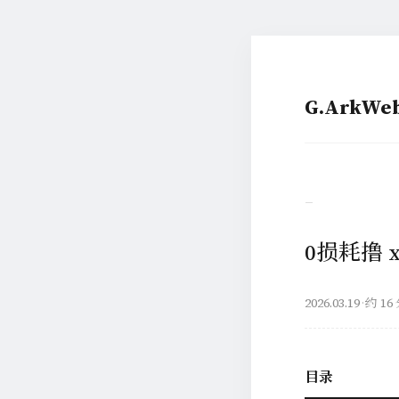
G.ArkW
–
0损耗撸 
2026.03.19
·
约 16
目录