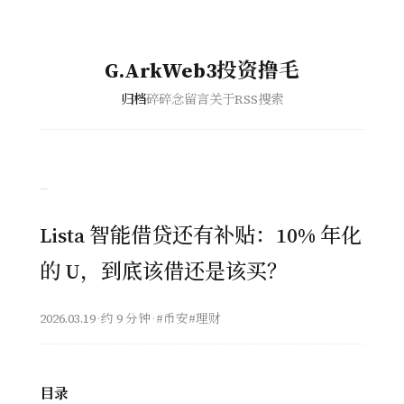
G.ArkWeb3投资撸毛
归档
碎碎念
留言
关于
RSS
搜索
–
Lista 智能借贷还有补贴：10% 年化
的 U，到底该借还是该买？
2026.03.19
·
约 9 分钟
·
#币安
#理财
目录