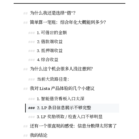
为什么我还是选择“借”？
##
简单算一笔账：综合年化大概能到多少？
##
1. 可借出的金额
###
2. 借款端收益
###
3. 抵押端收益
###
4. 综合收益
###
为什么这个机会很多人没注意到？
##
当前大致路径是：
###
我对 Lista 产品体验的几个小建议
##
1. 智能借贷看板入口太深
###
2. LP 条目信息展示不够完整
###
3. LP 奖励领取 / 检查入口不够明显
###
还有一个很直观的感受：信息分散得太厉害了
##
我的结论
##