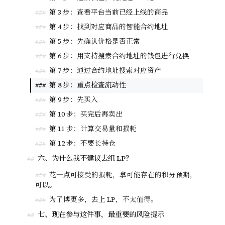
第 3 步：查看平台当前已经上线的商品
###
第 4 步：找到对应商品的智能合约地址
###
第 5 步：先确认价格是否正常
###
第 6 步：用支持搜索合约地址的钱包进行兑换
###
第 7 步：通过合约地址搜索对应资产
###
第 8 步：重点检查流动性
###
第 9 步：先买入
###
第 10 步：买完后再卖出
###
第 11 步：计算交易量和损耗
###
第 12 步：不要长持仓
###
六、为什么我不建议去组 LP？
##
花一点可接受的损耗，拿可能存在的积分预期，
###
可以。
为了博更多，去上 LP，不太值得。
###
七、现在参与这件事，最重要的风险提示
##