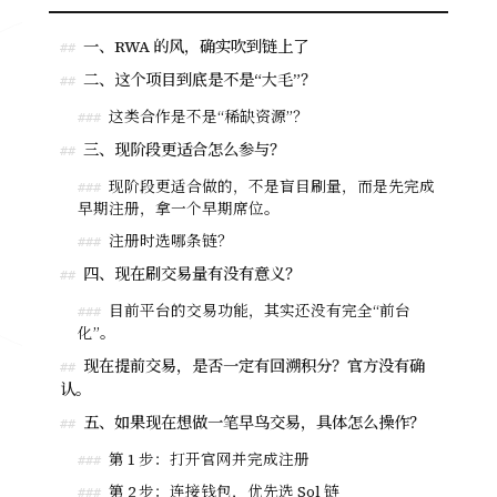
一、RWA 的风，确实吹到链上了
##
二、这个项目到底是不是“大毛”？
##
这类合作是不是“稀缺资源”？
###
三、现阶段更适合怎么参与？
##
现阶段更适合做的，不是盲目刷量，而是先完成
###
早期注册，拿一个早期席位。
注册时选哪条链？
###
四、现在刷交易量有没有意义？
##
目前平台的交易功能，其实还没有完全“前台
###
化”。
现在提前交易，是否一定有回溯积分？官方没有确
##
认。
五、如果现在想做一笔早鸟交易，具体怎么操作？
##
第 1 步：打开官网并完成注册
###
第 2 步：连接钱包，优先选 Sol 链
###