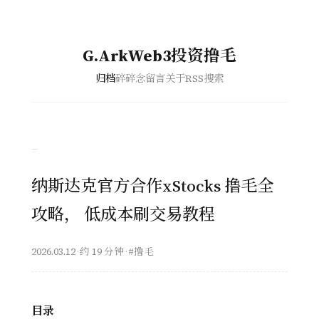
G.ArkWeb3投资撸毛
归档
碎碎念
留言
关于
RSS
搜索
–
纳斯达克官方合作xStocks 撸毛全
攻略， 低成本刷交易教程
2026.03.12
·
约 19 分钟
·
#撸毛
目录