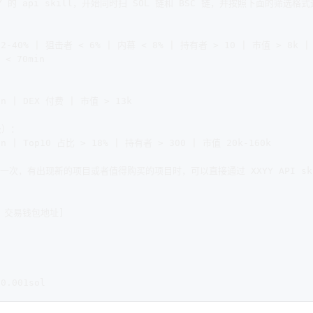
Y 的 api skill，开始同时扫 SOL 链和 BSC 链，并按照下面的筛选格
22-40% | 狙击者 < 6% | 内幕 < 8% | 持有者 > 10 | 市值 > 8k 
< 70min  
in | DEX 付费 | 市值 > 13k  
）：  
n | Top10 占比 > 18% | 持有者 > 300 | 市值 20k-160k  
一次，有出现新的项目或者值得购买的项目时，可以直接通过 XXYY API ski
  
Y 交易钱包地址]  
  
 
0.001sol