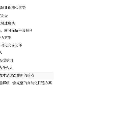
 Skill 的核心优势
更安全
链交易速度快
率低，同时保留平台福利
选能力更强
持自动化交易闭环
入
的提示词
合什么人
力才是这次更新的重点
理解成一套完整的自动化扫链方案