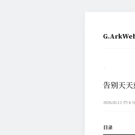
G.ArkW
–
告别天天熬
2026.03.12
·
约 8 
目录