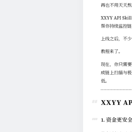
再也不用天天熬
XXYY API 
帮你持续监控链
上线之后，不少
教程来了。
现在，你只需要把 
成链上扫描与极速
低。
XXYY A
1. 资金更安