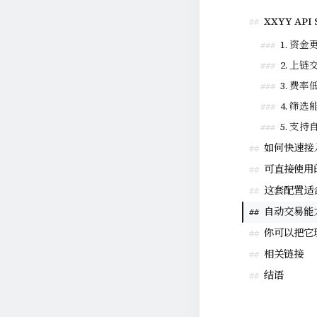
XXYY API
##
1. 资金
###
2. 上
###
3. 费
###
4. 筛
###
5. 支
###
如何快速接
##
可直接使用
##
这套配置适
##
自动交易能
##
你可以把它
##
相关链接
##
结语
##