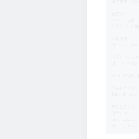
请你根据 XXY
新交易对：  
Top10 占比 
交媒体 | 时间 
即将打满：  
时间 < 120m
已发射（捡垃圾
时间 < 240mi
每 5 分钟轮询
交易钱包地址：
[填入你 XXY
参数设置如下：
滑点：20  
Gas：1gwei 
SOL 链 Gas：