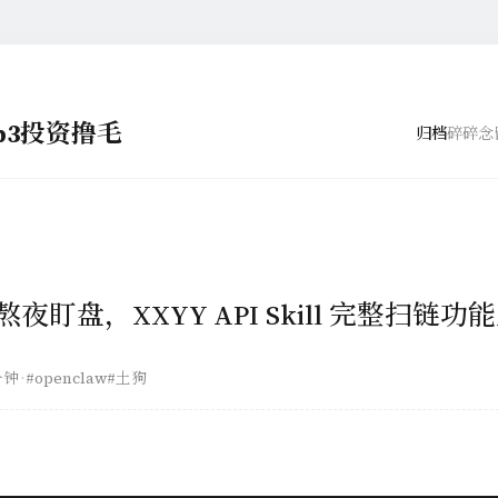
eb3投资撸毛
归档
碎碎念
夜盯盘，XXYY API Skill 完整扫链
分钟
·
#openclaw
#土狗