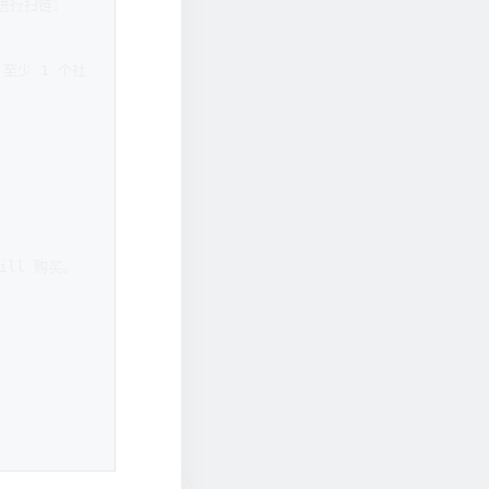
式进行扫链：  
| 至少 1 个社
ll 购买。  