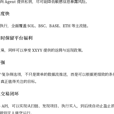
向 Agent 提供私钥，尽可能降低敏感信息暴露风险。
速度快
行，全面覆盖 SOL、BSC、BASE、ETH 等主流链。
，同时保留平台福利
行交易，同样可以享受 XXYY 提供的返佣与返现政策。
更强
 29 个复杂筛选项，不只是简单的数据流推送，而是可以根据更细致的
注于真正值得关注的目标。
化交易闭环
 交易 API，可以实现从扫链、发现项目、执行买入，到后续自动止盈止
做到无人值守运行。