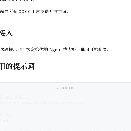
面向所有 XXYY 用户免费开放申请。
接入
这段提示词直接发给你的 Agent 或龙虾，即可开始配置。
用的提示词
PLAINTEXT
的 api skill：  
hub.com/Jimmy-Holiday/xxyy-trade-skill  
 Key：  
ey]  