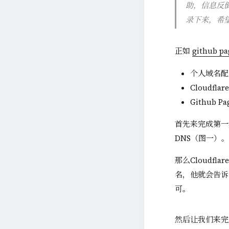
助，信息反
录下来，希
正如
github 
个人域名配置解
Cloudfla
Github
首先来完成第一步
DNS（图一）。
那么Cloudfla
名，他就会告诉你
可。
然后让我们来完成第二