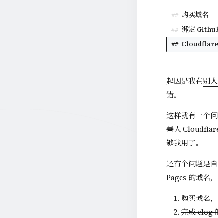
购买域名
##
绑定 Github
##
Cloudfla
##
起因是我在
别人
错。
这样就有一个问
善人 Cloudf
够我用了。
还有个问题是自
Pages 的域
购买域名，并绑
完成 elog