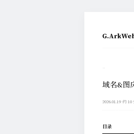
G.ArkW
–
域名&图
2026.01.19
·
约 10
目录