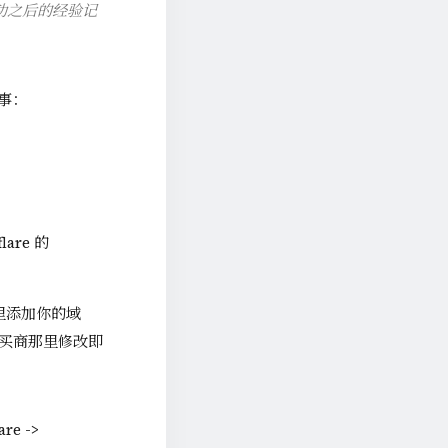
功之后的经验记
事：
re 的
s 里添加你的域
名购买商那里修改即
e ->