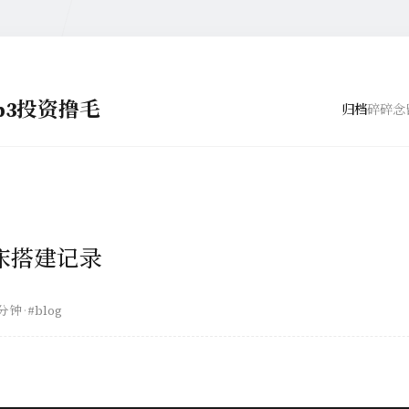
eb3投资撸毛
归档
碎碎念
床搭建记录
 分钟
·
#blog