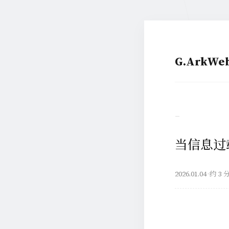
G.ArkW
–
当信息过
2026.01.04
·
约 3 