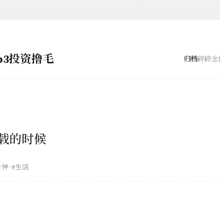
eb3投资撸毛
归档
碎碎念
载的时候
分钟
·
#生活