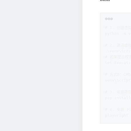
# 1. 创建虚
python -m v
# 2. 激活虚
.\venv\Scri
# 如果提示权
Set-Executi
# 方式B：CM
venv\Script
# 3. 安装项
pip install
# 4. 安装 P
playwright 