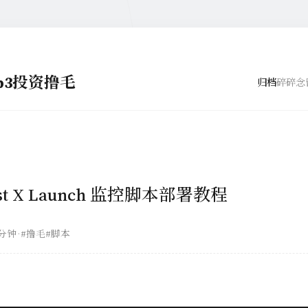
eb3投资撸毛
归档
碎碎念
ost X Launch 监控脚本部署教程
 分钟
·
#撸毛
#脚本