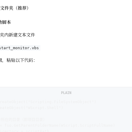
启动文件夹（推荐）
动脚本
夹内新建文本文件
start_monitor.vbs
编辑，粘贴以下代码：
PLAIN
reateObject("Scripting.FileSystemObject")
eateObject("WScript.Shell")
文件所在的目录（即项目目录）
= fso.GetParentFolderName(WScript.ScriptFullName)
irectory = scriptPath