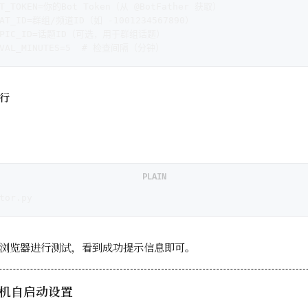
OT_TOKEN=你的Bot Token（从 @BotFather 获取）
HAT_ID=群组/频道ID（如 -1001234567890）
_TOPIC_ID=话题ID（可选，用于群组话题）
ERVAL_MINUTES=5  # 检查间隔（分钟）
行
PLAIN
tor.py
浏览器进行测试，看到成功提示信息即可。
 开机自启动设置