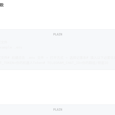
数
PLAIN
置文件
xample .env
置文件# 右键点击 .env 文件 → 打开方式 → 选择记事本# 填入以下必要信息
BOT_TOKEN=你的机器人Token# TELEGRAM_CHAT_ID=你的群组/频道ID
PLAIN