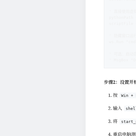
' 直接使用虚
pythonPath 
scriptFile 
' 隐藏窗口运
ws.Run "cmd
' 可选：启动
' MsgBox 
步骤2：设置开
按
Win + 
输入
shel
将
start_
重启电脑测