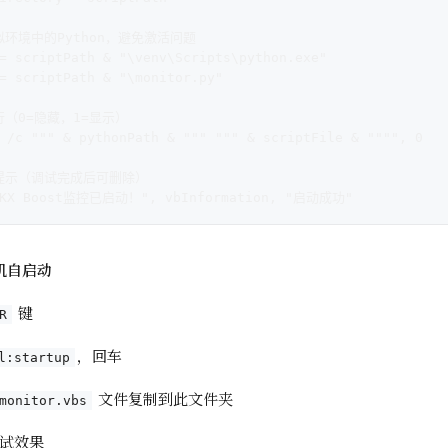
拟环境中的Python，避免激活问题
= scriptPath & "\venv\Scripts\python.exe"
= scriptPath & "\monitor.py"
行（0=隐藏，1=显示）
 /c """ & pythonPath & """ """ & scriptFile & """", 0
提示（调试完成后可删除）
"OKX Boost监控已启动！", vbInformation, "启动成功"
机自启动
键
R
，回车
l:startup
文件复制到此文件夹
monitor.vbs
试效果