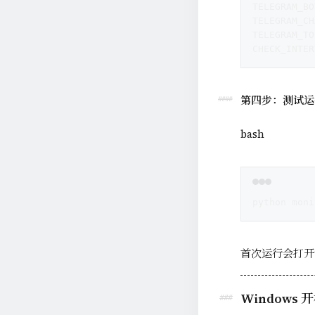
TELEGRAM_B
TELEGRAM_C
TELEGRAM
CHECK_INT
第四步：测试运
bash
python moni
首次运行会打开
Windows