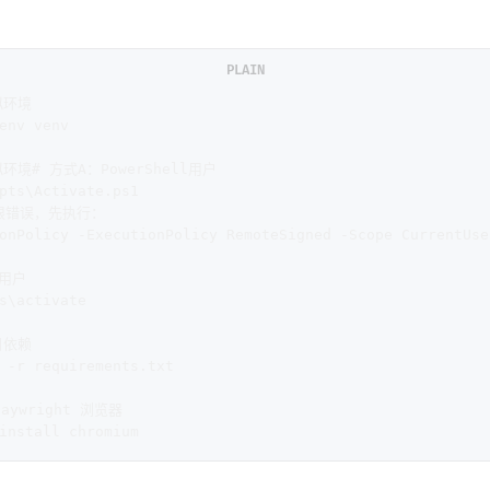
PLAIN
拟环境
env venv
拟环境# 方式A：PowerShell用户
pts\Activate.ps1
限错误，先执行：
onPolicy -ExecutionPolicy RemoteSigned -Scope CurrentUse
D用户
s\activate
目依赖
 -r requirements.txt
laywright 浏览器
install chromium