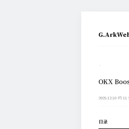
G.ArkW
–
OKX Bo
2025.12.10
·
约 11
目录