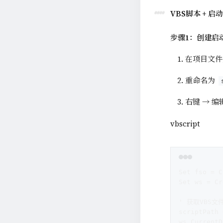
VBS脚本 + 
步骤1：创建启
在项目文件
重命名为
右键 → 
vbscript
Set fso = C
Set ws = Cr
' 获取VBS
scriptPath 
ws.CurrentD