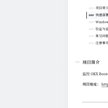
项目简
###
快速部
###
Wind
###
验证与
###
常见问
###
注意事
###
项目简介
监控 OKX Bo
项目地址：
htt