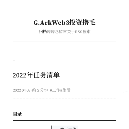
G.ArkWeb3投资撸毛
归档
碎碎念
留言
关于
RSS
搜索
–
2022年任务清单
2022.04.03
·
约 2 分钟
·
#工作
#生活
目录